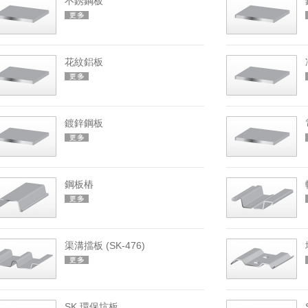
不銹鋼板
花紋鋁板
鍍鋅鋼板
鋼板樁
渠溝擋板 (SK-476)
SK 環保坑板