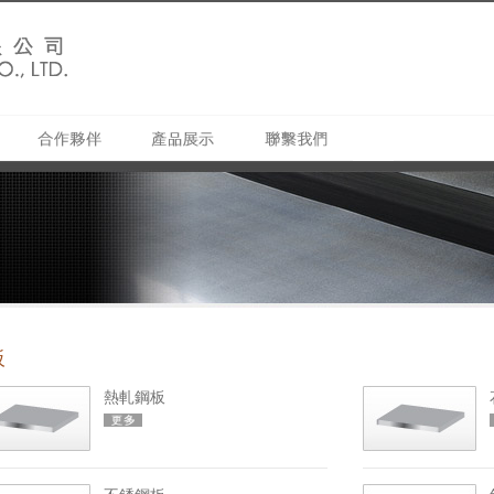
板
熱軋鋼板