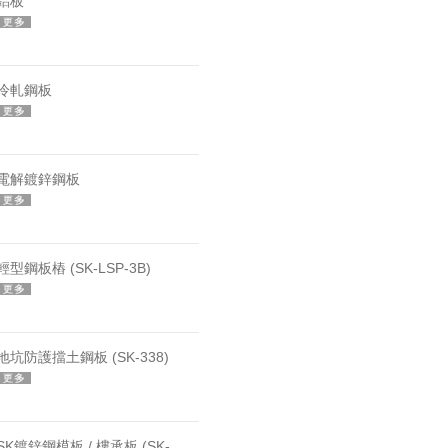
鋁板
冷軋鋼板
電解鍍鋅鋼板
輕型鋼板樁 (SK-LSP-3B)
地坑防護擋土鋼板 (SK-338)
SK鍍鋅鋼模板 / 樓承板 (SK-