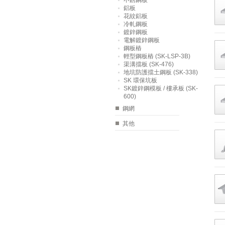
不銹鋼板
鋁板
花紋鋁板
冷軋鋼板
鍍鋅鋼板
電解鍍鋅鋼板
鋼板樁
輕型鋼板樁 (SK-LSP-3B)
渠溝擋板 (SK-476)
地坑防護擋土鋼板 (SK-338)
SK 環保坑板
SK鍍鋅鋼模板 / 樓承板 (SK-
600)
鋼網
其他